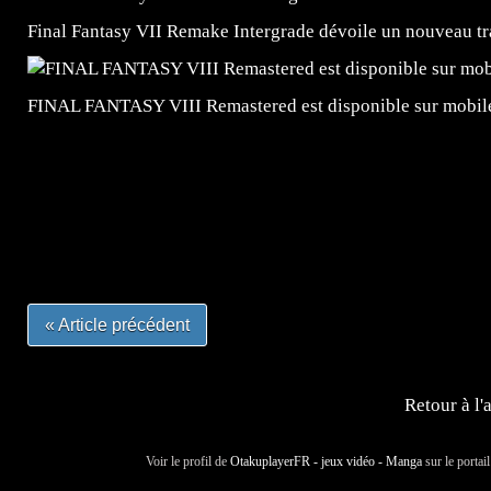
Final Fantasy VII Remake Intergrade dévoile un nouveau tra
FINAL FANTASY VIII Remastered est disponible sur mobil
=Insta : @lyagamii = #jeuxvideo #jeuxvideos #mangafr
#mangafrance #dessinmanga #lecturemanga #animefrance
#mangalivre #dessinmanga #dansmamangatheque #lafrenc
#otakufr #dessinmanga #pokemonfrance #cosplayfrance 
« Article précédent
Retour à l'
Voir le profil de
OtakuplayerFR - jeux vidéo - Manga
sur le portai