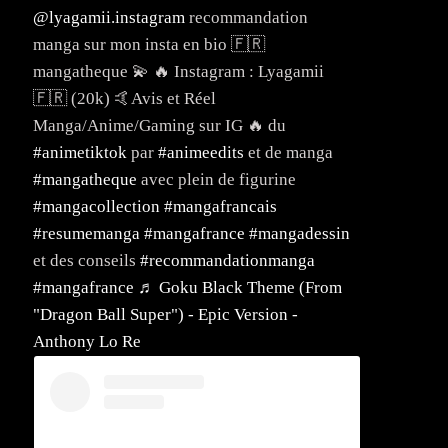
@lyagamii.instagram
recommandation
manga sur mon insta en bio 🇫🇷
mangatheque 💫 🔥 Instagram : Lyagamii
🇫🇷 (20k) 🤙Avis et Réel
Manga/Anime/Gaming sur IG 🔥 du
#animetiktok
par
#animeedits
et de manga
#mangatheque
avec plein de figurine
#mangacollection
#mangafrancais
#resumemanga
#mangafrance
#mangadessin
et des conseils
#recommandationmanga
#mangafrance
♬ Goku Black Theme (From
"Dragon Ball Super") - Epic Version -
Anthony Lo Re