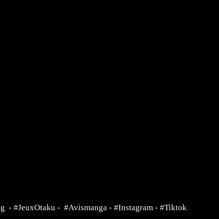
ng
-
#JeuxOtaku
-
#Avismanga
-
#Instagram
-
#Tiktok