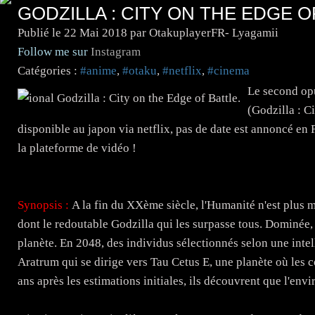
GODZILLA : CITY ON THE EDGE O
Publié le
22 Mai 2018
par OtakuplayerFR- Lyagamii
Follow me sur
Instagram
Catégories :
#anime
,
#otaku
,
#netflix
,
#cinema
Le second opu
(Godzilla : Ci
disponible au japon via netflix, pas de date est annoncé en 
la plateforme de vidéo !
Synopsis :
A la fin du XXème siècle, l'Humanité n'est plus m
dont le redoutable Godzilla qui les surpasse tous. Dominée, 
planète. En 2048, des individus sélectionnés selon une inte
Aratrum qui se dirige vers Tau Cetus E, une planète où les c
ans après les estimations initiales, ils découvrent que l'envi