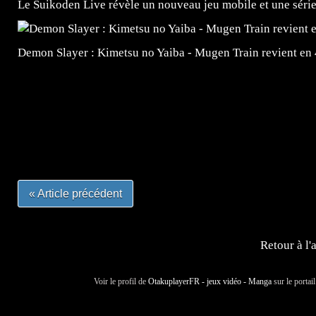
Le Suikoden Live révèle un nouveau jeu mobile et une séri
Demon Slayer : Kimetsu no Yaiba - Mugen Train revient en
=Insta : @lyagamii = #jeuxvideo #jeuxvideos #mangafr
#mangafrance #dessinmanga #lecturemanga #animefrance
#mangalivre #dessinmanga #dansmamangatheque #lafrenc
#otakufr #dessinmanga #pokemonfrance #cosplayfrance 
« Article précédent
Retour à l'
Voir le profil de
OtakuplayerFR - jeux vidéo - Manga
sur le portai