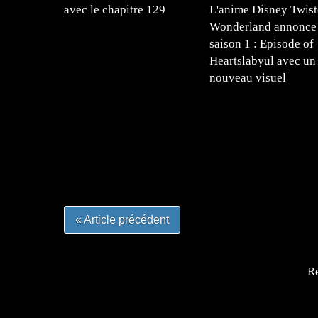
avec le chapitre 129
L'anime Disney Twist
Wonderland annonce 
saison 1 : Episode of
Heartslabyul avec un
nouveau visuel
=Insta : @lyagamii = #jeuxvideo #jeuxvideos 
#mangafrance #dessinmanga #lecturemanga #ani
#mangalivre #dessinmanga #dansmamangatheque 
#otakufr #dessinmanga #pokemonfrance #cospla
« Article précédent
Re