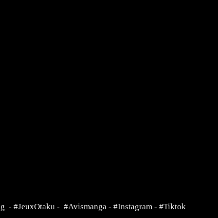
ng
-
#JeuxOtaku
-
#Avismanga
-
#Instagram
-
#Tiktok