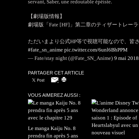
servant, Saber, une redoutable épéiste.
【劇場版情報】
劇場版「Fate [HF]」第二章のティザートレ
ただいまより公式HP等で視聴可能なので、皆
#fate_sn_anime
pic.twitter.com/6unl6BhPPM
— Fate/stay night (@Fate_SN_Anime)
9 mai 2018
PARTAGER CET ARTICLE
VOUS AIMEREZ AUSSI :
Le manga Kaiju No. 8
prendra fin après 5 ans