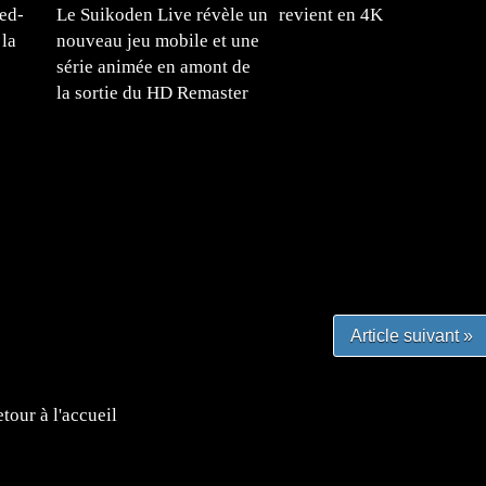
ed-
Le Suikoden Live révèle un
revient en 4K
la
nouveau jeu mobile et une
série animée en amont de
la sortie du HD Remaster
#mangafr #mangafrance #animefrance #mangadessin
mefrance #mangatheque #figurinemanga #frenchgamer
#lafrenchgaming #mangafrance #mangafr #animefrance
yfrance #imagemanga
Article suivant »
tour à l'accueil