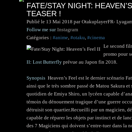
FATE/STAY NIGHT: HEAVEN’S
TEASER !
Publié le
13 Mai 2018
par OtakuplayerFR- Lyagam
Follow me sur
Instagram
Catégories :
#anime
,
#otaku
,
#cinema
Le second fil
promo pour s
II: Lost Butterfly
prévue au Japon fin 2018.
Synopsis
Heaven’s Feel est le dernier scénario Fat
ainsi que le très sombre passé de Matou Sakura et s
quotidien de Emiya Shiro, un lycéen capable d’anal
témoin du dénouement tragique d’une guerre occult
détruisit son quartier.Recueilli par un magicien, 
capable de réparer les objets par instinct et de lan
des 7 Magiciens qui doivent s’entre-tuer dans la no