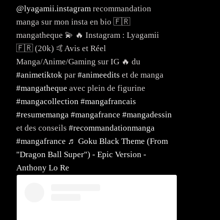
@lyagamii.instagram
recommandation
manga sur mon insta en bio 🇫🇷
mangatheque 💫 🔥 Instagram : Lyagamii
🇫🇷 (20k) 🤙Avis et Réel
Manga/Anime/Gaming sur IG 🔥 du
#animetiktok
par
#animeedits
et de manga
#mangatheque
avec plein de figurine
#mangacollection
#mangafrancais
#resumemanga
#mangafrance
#mangadessin
et des conseils
#recommandationmanga
#mangafrance
♬ Goku Black Theme (From
"Dragon Ball Super") - Epic Version -
Anthony Lo Re