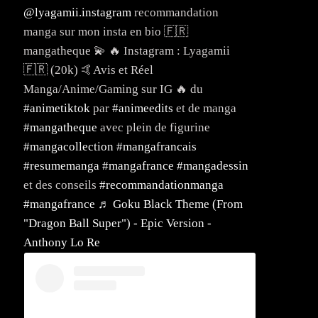
@lyagamii.instagram
recommandation
manga sur mon insta en bio 🇫🇷
mangatheque 💫 🔥 Instagram : Lyagamii
🇫🇷 (20k) 🤙Avis et Réel
Manga/Anime/Gaming sur IG 🔥 du
#animetiktok
par
#animeedits
et de manga
#mangatheque
avec plein de figurine
#mangacollection
#mangafrancais
#resumemanga
#mangafrance
#mangadessin
et des conseils
#recommandationmanga
#mangafrance
♬ Goku Black Theme (From
"Dragon Ball Super") - Epic Version -
Anthony Lo Re