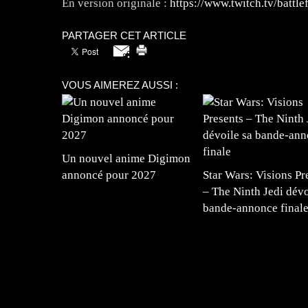
En version originale :
https://www.twitch.tv/battlef
PARTAGER CET ARTICLE
VOUS AIMEREZ AUSSI :
Un nouvel anime Digimon
annoncé pour 2027
Star Wars: Visions Pr
– The Ninth Jedi dévo
bande-annonce final
=Insta : @lyagamii = #jeuxvideo #jeuxvideos 
#mangafrance #dessinmanga #lecturemanga #ani
#mangalivre #dessinmanga #dansmamangatheque 
#otakufr #dessinmanga #pokemonfrance #cospla