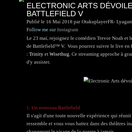
ELECTRONIC ARTS DÉVOILE
BATTLEFIELD V
Publié le
16 Mai 2018
par OtakuplayerFR- Lyagam
Follow me sur
Instagram
Le 23 mai, rejoignez le comédien Trevor Noah et l
de Battlefield™ V. Vous pourrez suivre le live en 
:
Trinity
et
Wisethug
. Ce streaming approche à gra
d'y assister.
1. Un nouveau Battlefield
Il s'agit d'une toute nouvelle expérience qui réunit
ressemble et vous vous battez dans des théâtres in
changeront le visage de la guerre à jamais.