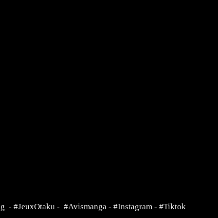
ng
-
#JeuxOtaku
-
#Avismanga
-
#Instagram
-
#Tiktok