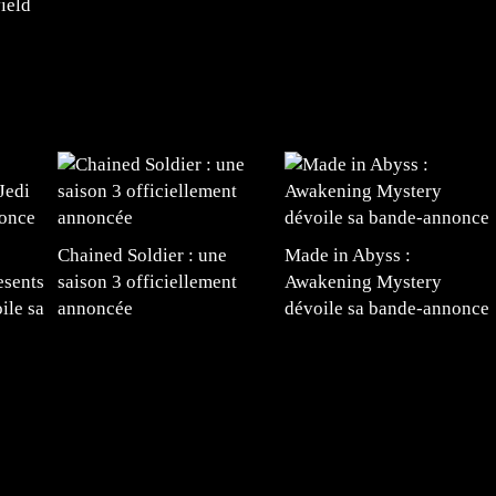
ield
Chained Soldier : une
Made in Abyss :
esents
saison 3 officiellement
Awakening Mystery
ile sa
annoncée
dévoile sa bande-annonce
e
#mangafr #mangafrance #animefrance #mangadessin
mefrance #mangatheque #figurinemanga #frenchgamer
#lafrenchgaming #mangafrance #mangafr #animefrance
yfrance #imagemanga