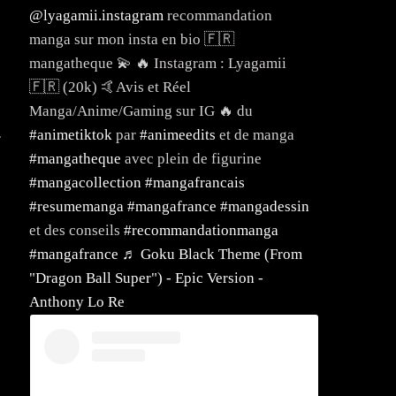
@lyagamii.instagram
recommandation
manga sur mon insta en bio 🇫🇷
mangatheque 💫 🔥 Instagram : Lyagamii
🇫🇷 (20k) 🤙Avis et Réel
Manga/Anime/Gaming sur IG 🔥 du
#animetiktok
par
#animeedits
et de manga
r
#mangatheque
avec plein de figurine
#mangacollection
#mangafrancais
#resumemanga
#mangafrance
#mangadessin
et des conseils
#recommandationmanga
#mangafrance
♬ Goku Black Theme (From
"Dragon Ball Super") - Epic Version -
Anthony Lo Re