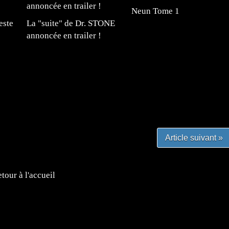
Neun Tome 1
este
La "suite" de Dr. STONE
annoncée en trailer !
#mangafr #mangafrance #animefrance #mangadessin
mefrance #mangatheque #figurinemanga #frenchgamer
#lafrenchgaming #mangafrance #mangafr #animefrance
yfrance #imagemanga
Article suivant »
tour à l'accueil