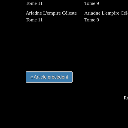
Ariadne L'empire Céleste
Ariadne L'empire Cél
Tome 11
Tome 9
=Insta : @lyagamii = #jeuxvideo #jeuxvideos 
#mangafrance #dessinmanga #lecturemanga #ani
#mangalivre #dessinmanga #dansmamangatheque 
#otakufr #dessinmanga #pokemonfrance #cospla
« Article précédent
Re