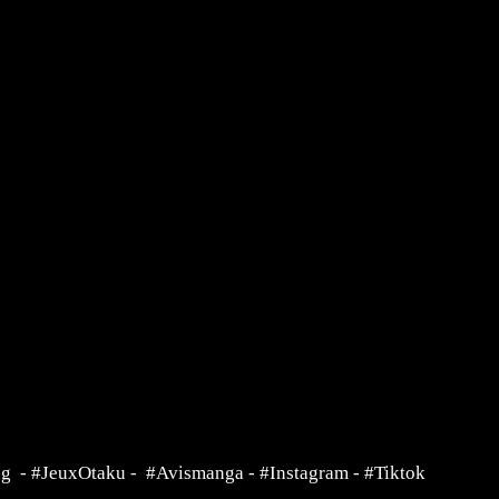
ng
-
#JeuxOtaku
-
#Avismanga
-
#Instagram
-
#Tiktok