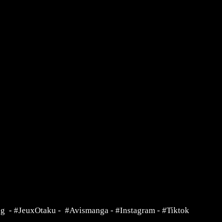
ng
-
#JeuxOtaku
-
#Avismanga
-
#Instagram
-
#Tiktok