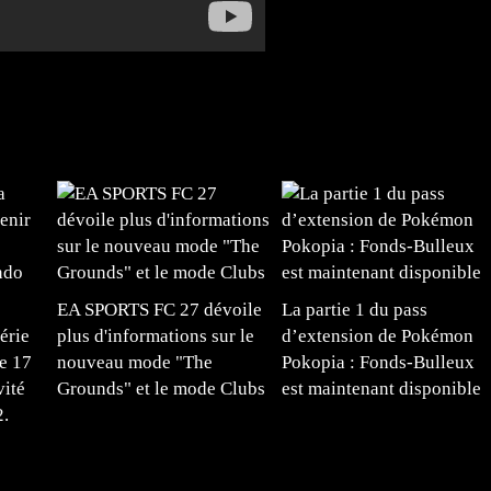
EA SPORTS FC 27 dévoile
La partie 1 du pass
érie
plus d'informations sur le
d’extension de Pokémon
e 17
nouveau mode "The
Pokopia : Fonds-Bulleux
vité
Grounds" et le mode Clubs
est maintenant disponible
2.
#mangafr #mangafrance #animefrance #mangadessin