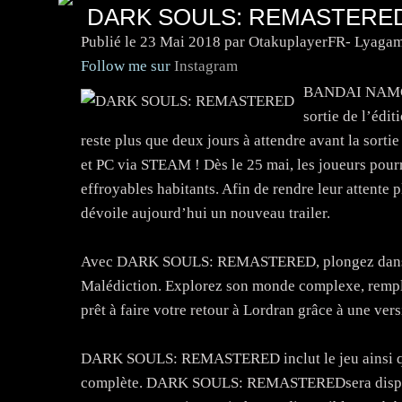
DARK SOULS: REMASTERED
Publié le
23 Mai 2018
par OtakuplayerFR- Lyagam
Follow me sur
Instagram
BANDAI NAMCO 
sortie de l’édit
reste plus que deux jours à attendre avant la sorti
et PC via STEAM ! Dès le 25 mai, les joueurs pourro
effroyables habitants. Afin de rendre leur atte
dévoile aujourd’hui un nouveau trailer.
Avec DARK SOULS: REMASTERED, plongez dans un u
Malédiction. Explorez son monde complexe, rempli
prêt à faire votre retour à Lordran grâce à une ve
DARK SOULS: REMASTERED inclut le jeu ainsi que
complète. DARK SOULS: REMASTEREDsera disponib