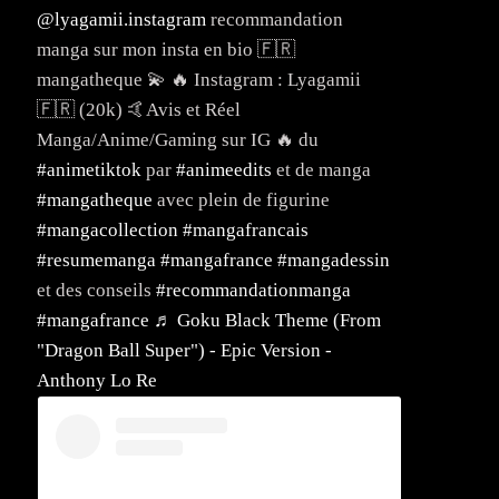
@lyagamii.instagram
recommandation
manga sur mon insta en bio 🇫🇷
mangatheque 💫 🔥 Instagram : Lyagamii
🇫🇷 (20k) 🤙Avis et Réel
Manga/Anime/Gaming sur IG 🔥 du
#animetiktok
par
#animeedits
et de manga
#mangatheque
avec plein de figurine
#mangacollection
#mangafrancais
#resumemanga
#mangafrance
#mangadessin
et des conseils
#recommandationmanga
#mangafrance
♬ Goku Black Theme (From
"Dragon Ball Super") - Epic Version -
Anthony Lo Re