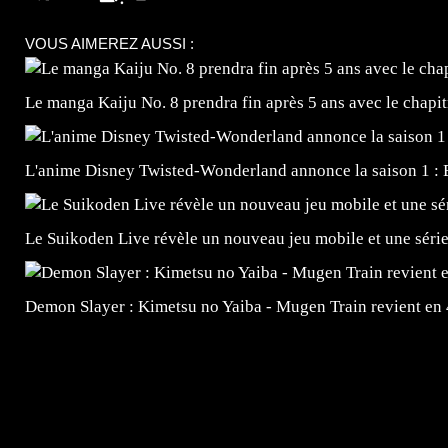
VOUS AIMEREZ AUSSI :
Le manga Kaiju No. 8 prendra fin après 5 ans avec le chapi
L'anime Disney Twisted-Wonderland annonce la saison 1 : 
Le Suikoden Live révèle un nouveau jeu mobile et une séri
Demon Slayer : Kimetsu no Yaiba - Mugen Train revient en
=Insta : @lyagamii = #jeuxvideo #jeuxvideos #mangafr
#mangafrance #dessinmanga #lecturemanga #animefrance
#mangalivre #dessinmanga #dansmamangatheque #lafrenc
#otakufr #dessinmanga #pokemonfrance #cosplayfrance 