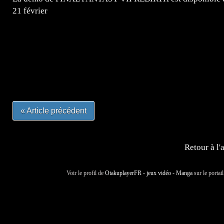
21 février
=Insta : @lyagamii = #jeuxvideo #jeuxvideos #mangafr
#mangafrance #dessinmanga #lecturemanga #animefrance
#mangalivre #dessinmanga #dansmamangatheque #lafrenc
#otakufr #dessinmanga #pokemonfrance #cosplayfrance 
« Article précédent
Retour à l'
Voir le profil de
OtakuplayerFR - jeux vidéo - Manga
sur le portai