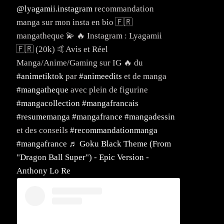
@lyagamii.instagram
recommandation
manga sur mon insta en bio 🇫🇷
mangatheque 💫 🔥 Instagram : Lyagamii
🇫🇷 (20k) 🤙Avis et Réel
Manga/Anime/Gaming sur IG 🔥 du
#animetiktok
par
#animeedits
et de manga
#mangatheque
avec plein de figurine
#mangacollection
#mangafrancais
#resumemanga
#mangafrance
#mangadessin
et des conseils
#recommandationmanga
#mangafrance
♬ Goku Black Theme (From
"Dragon Ball Super") - Epic Version -
Anthony Lo Re