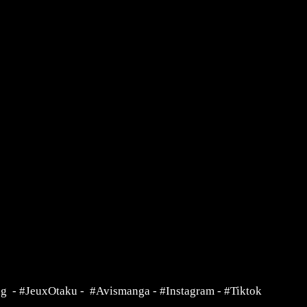
ng
-
#JeuxOtaku
-
#Avismanga
-
#Instagram
-
#Tiktok