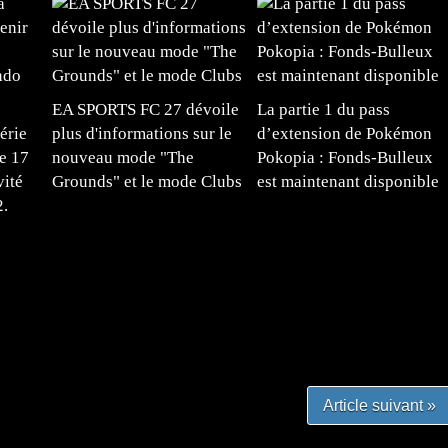
EA SPORTS FC 27 dévoile
La partie 1 du pass
érie
plus d'informations sur le
d’extension de Pokémon
e 17
nouveau mode "The
Pokopia : Fonds-Bulleux
vité
Grounds" et le mode Clubs
est maintenant disponible
2.
#mangafr #mangafrance #animefrance #mangadessin
mefrance #mangatheque #figurinemanga #frenchgamer
#lafrenchgaming #mangafrance #mangafr #animefrance
yfrance #imagemanga
Article suivant »