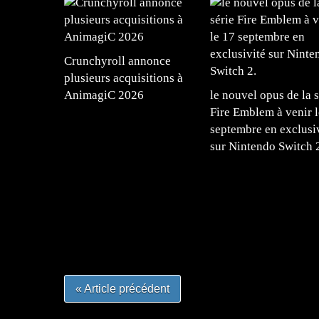
Crunchyroll annonce
plusieurs acquisitions à
AnimagiC 2026
le nouvel opus de la s
Fire Emblem à venir l
septembre en exclusi
sur Nintendo Switch 
=Insta : @lyagamii = #jeuxvideo #jeuxvideos 
#mangafrance #dessinmanga #lecturemanga #ani
#mangalivre #dessinmanga #dansmamangatheque 
#otakufr #dessinmanga #pokemonfrance #cospla
« Article précédent