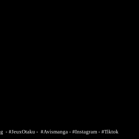
ng
-
#JeuxOtaku
-
#Avismanga
-
#Instagram
-
#Tiktok