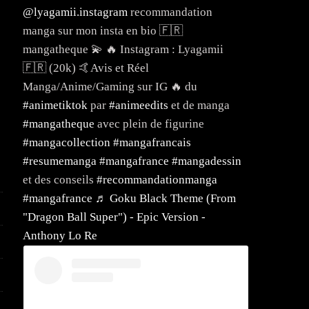
@lyagamii.instagram
recommandation
manga sur mon insta en bio 🇫🇷
mangatheque 💫 🔥 Instagram : Lyagamii
🇫🇷 (20k) 🤙Avis et Réel
Manga/Anime/Gaming sur IG 🔥 du
#animetiktok
par
#animeedits
et de manga
#mangatheque
avec plein de figurine
#mangacollection
#mangafrancais
#resumemanga
#mangafrance
#mangadessin
et des conseils
#recommandationmanga
#mangafrance
♬ Goku Black Theme (From
"Dragon Ball Super") - Epic Version -
Anthony Lo Re