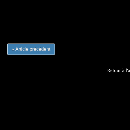
=Insta : @lyagamii = #jeuxvideo #jeuxvideos #mangafr
#mangafrance #dessinmanga #lecturemanga #animefrance
#mangalivre #dessinmanga #dansmamangatheque #lafrenc
#otakufr #dessinmanga #pokemonfrance #cosplayfrance 
« Article précédent
Retour à l'