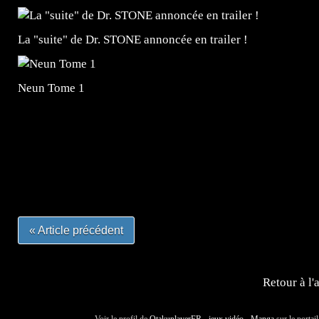
La "suite" de Dr. STONE annoncée en trailer !
Neun Tome 1
=Insta : @lyagamii = #jeuxvideo #jeuxvideos #mangafr
#mangafrance #dessinmanga #lecturemanga #animefrance
#mangalivre #dessinmanga #dansmamangatheque #lafrenc
#otakufr #dessinmanga #pokemonfrance #cosplayfrance 
« Article précédent
Retour à l'
Voir le profil de
OtakuplayerFR - jeux vidéo - Manga
sur le portai