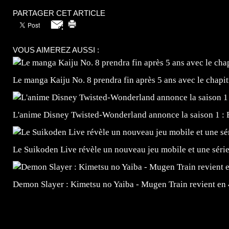
PARTAGER CET ARTICLE
VOUS AIMEREZ AUSSI :
Le manga Kaiju No. 8 prendra fin après 5 ans avec le chapi
L'anime Disney Twisted-Wonderland annonce la saison 1 : 
Le Suikoden Live révèle un nouveau jeu mobile et une séri
Demon Slayer : Kimetsu no Yaiba - Mugen Train revient en
=Insta : @lyagamii = #jeuxvideo #jeuxvideos #mangafr
#mangafrance #dessinmanga #lecturemanga #animefrance