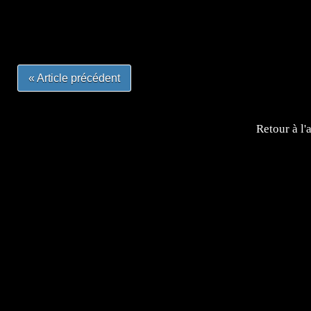
#mangalivre #dessinmanga #dansmamangatheque #lafrenc
#otakufr #dessinmanga #pokemonfrance #cosplayfrance 
« Article précédent
Retour à l'