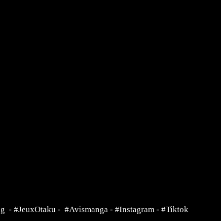
ng
-
#JeuxOtaku
-
#Avismanga
-
#Instagram
-
#Tiktok