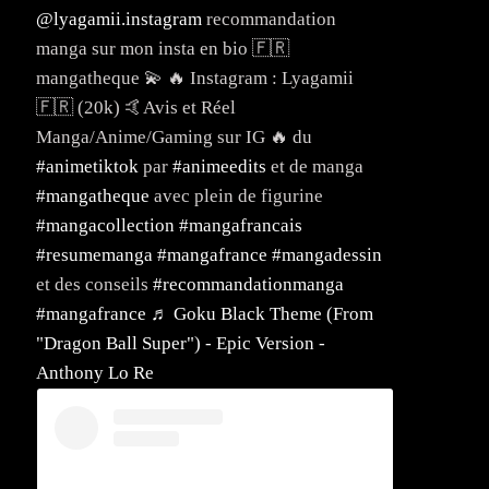
@lyagamii.instagram
recommandation
manga sur mon insta en bio 🇫🇷
mangatheque 💫 🔥 Instagram : Lyagamii
🇫🇷 (20k) 🤙Avis et Réel
Manga/Anime/Gaming sur IG 🔥 du
#animetiktok
par
#animeedits
et de manga
#mangatheque
avec plein de figurine
#mangacollection
#mangafrancais
#resumemanga
#mangafrance
#mangadessin
et des conseils
#recommandationmanga
#mangafrance
♬ Goku Black Theme (From
"Dragon Ball Super") - Epic Version -
Anthony Lo Re