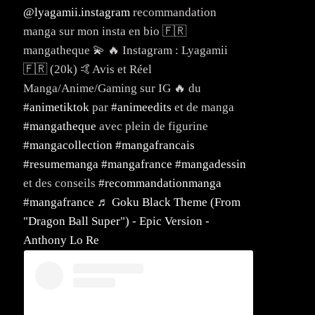
@lyagamii.instagram
recommandation
manga sur mon insta en bio 🇫🇷
mangatheque 💫 🔥 Instagram : Lyagamii
🇫🇷 (20k) 🤙Avis et Réel
Manga/Anime/Gaming sur IG 🔥 du
#animetiktok
par
#animeedits
et de manga
#mangatheque
avec plein de figurine
#mangacollection
#mangafrancais
#resumemanga
#mangafrance
#mangadessin
et des conseils
#recommandationmanga
#mangafrance
♬ Goku Black Theme (From
"Dragon Ball Super") - Epic Version -
Anthony Lo Re