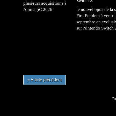
plusieurs acquisitions à
AnimagiC 2026
le nouvel opus de la s
Fire Emblem à venir l
septembre en exclusi
sur Nintendo Switch 
=Insta : @lyagamii = #jeuxvideo #jeuxvideos 
#mangafrance #dessinmanga #lecturemanga #ani
#mangalivre #dessinmanga #dansmamangatheque 
#otakufr #dessinmanga #pokemonfrance #cospla
« Article précédent
Re