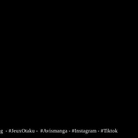
ng
-
#JeuxOtaku
-
#Avismanga
-
#Instagram
-
#Tiktok