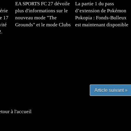
EA SPORTS FC 27 dévoile
La partie 1 du pass
érie
plus d'informations sur le
d’extension de Pokémon
e 17
nouveau mode "The
Pokopia : Fonds-Bulleux
vité
Grounds" et le mode Clubs
est maintenant disponible
2.
#mangafr #mangafrance #animefrance #mangadessin
mefrance #mangatheque #figurinemanga #frenchgamer
#lafrenchgaming #mangafrance #mangafr #animefrance
yfrance #imagemanga
Article suivant »
tour à l'accueil