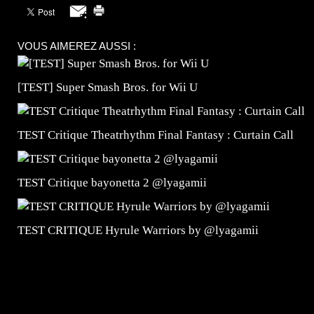
VOUS AIMEREZ AUSSI :
[TEST] Super Smash Bros. for Wii U
TEST Critique Theatrhythm Final Fantasy : Curtain Call
TEST Critique bayonetta 2 @lyagamii
TEST CRITIQUE Hyrule Warriors by @lyagamii
=Insta : @lyagamii = #jeuxvideo #jeuxvideos #mangafr
#mangafrance #dessinmanga #lecturemanga #animefrance
#mangalivre #dessinmanga #dansmamangatheque #lafrenc