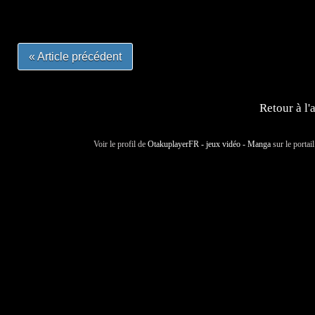
#otakufr #dessinmanga #pokemonfrance #cosplayfrance 
« Article précédent
Retour à l'
Voir le profil de
OtakuplayerFR - jeux vidéo - Manga
sur le portai