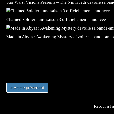
Star Wars: Visions Presents – The Ninth Jedi dévoile sa ba
Chained Soldier : une saison 3 officiellement annoncée
Made in Abyss : Awakening Mystery dévoile sa bande-ann
=Insta : @lyagamii = #jeuxvideo #jeuxvideos #mangafr
#mangafrance #dessinmanga #lecturemanga #animefrance
#mangalivre #dessinmanga #dansmamangatheque #lafrenc
#otakufr #dessinmanga #pokemonfrance #cosplayfrance 
« Article précédent
Retour à l'