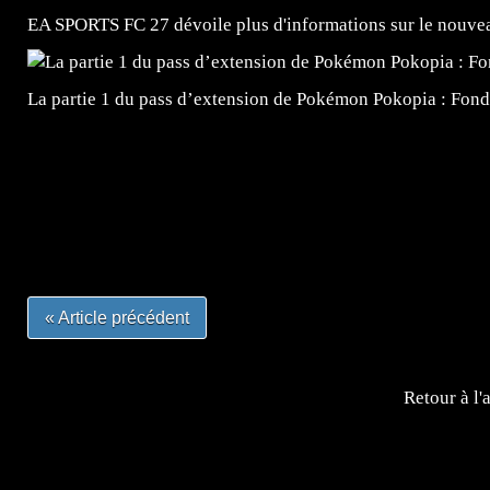
EA SPORTS FC 27 dévoile plus d'informations sur le nouv
La partie 1 du pass d’extension de Pokémon Pokopia : Fond
=Insta : @lyagamii = #jeuxvideo #jeuxvideos #mangafr
#mangafrance #dessinmanga #lecturemanga #animefrance
#mangalivre #dessinmanga #dansmamangatheque #lafrenc
#otakufr #dessinmanga #pokemonfrance #cosplayfrance 
« Article précédent
Retour à l'