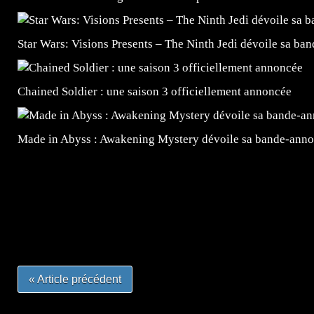
Star Wars: Visions Presents – The Ninth Jedi dévoile sa ba
Chained Soldier : une saison 3 officiellement annoncée
Made in Abyss : Awakening Mystery dévoile sa bande-ann
=Insta : @lyagamii = #jeuxvideo #jeuxvideos #mangafr
#mangafrance #dessinmanga #lecturemanga #animefrance
#mangalivre #dessinmanga #dansmamangatheque #lafrenc
#otakufr #dessinmanga #pokemonfrance #cosplayfrance 
« Article précédent