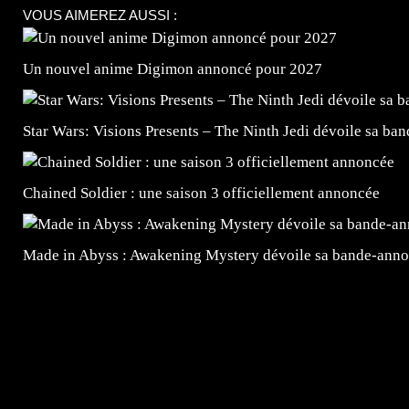
VOUS AIMEREZ AUSSI :
Un nouvel anime Digimon annoncé pour 2027
Star Wars: Visions Presents – The Ninth Jedi dévoile sa ba
Chained Soldier : une saison 3 officiellement annoncée
Made in Abyss : Awakening Mystery dévoile sa bande-ann
=Insta : @lyagamii = #jeuxvideo #jeuxvideos #mangafr
#mangafrance #dessinmanga #lecturemanga #animefrance
#mangalivre #dessinmanga #dansmamangatheque #lafrenc
#otakufr #dessinmanga #pokemonfrance #cosplayfrance 