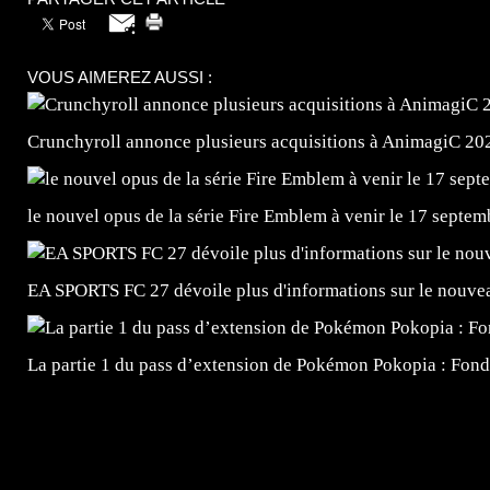
VOUS AIMEREZ AUSSI :
Crunchyroll annonce plusieurs acquisitions à AnimagiC 20
le nouvel opus de la série Fire Emblem à venir le 17 septem
EA SPORTS FC 27 dévoile plus d'informations sur le nouv
La partie 1 du pass d’extension de Pokémon Pokopia : Fond
=Insta : @lyagamii = #jeuxvideo #jeuxvideos #mangafr
#mangafrance #dessinmanga #lecturemanga #animefrance
#mangalivre #dessinmanga #dansmamangatheque #lafrenc