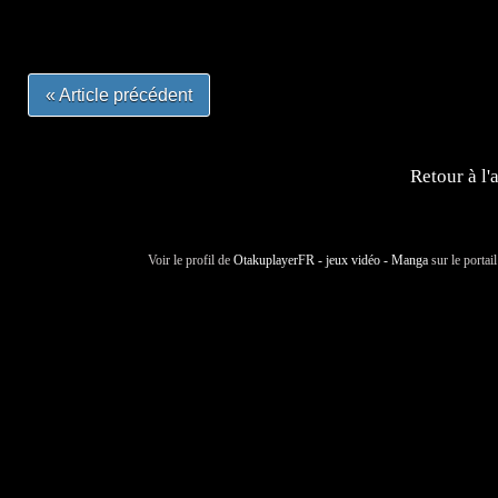
#otakufr #dessinmanga #pokemonfrance #cosplayfrance 
« Article précédent
Retour à l'
Voir le profil de
OtakuplayerFR - jeux vidéo - Manga
sur le portai