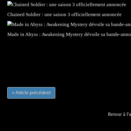
Chained Soldier : une saison 3 officiellement annoncée
Made in Abyss : Awakening Mystery dévoile sa bande-ann
=Insta : @lyagamii = #jeuxvideo #jeuxvideos #mangafr
#mangafrance #dessinmanga #lecturemanga #animefrance
#mangalivre #dessinmanga #dansmamangatheque #lafrenc
#otakufr #dessinmanga #pokemonfrance #cosplayfrance 
« Article précédent
Retour à l'