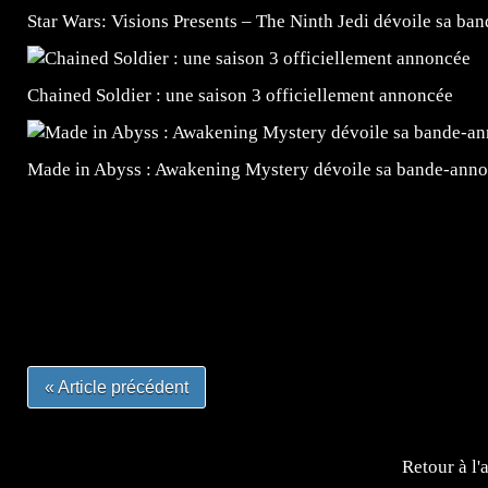
Star Wars: Visions Presents – The Ninth Jedi dévoile sa ba
Chained Soldier : une saison 3 officiellement annoncée
Made in Abyss : Awakening Mystery dévoile sa bande-ann
=Insta : @lyagamii = #jeuxvideo #jeuxvideos #mangafr
#mangafrance #dessinmanga #lecturemanga #animefrance
#mangalivre #dessinmanga #dansmamangatheque #lafrenc
#otakufr #dessinmanga #pokemonfrance #cosplayfrance 
« Article précédent
Retour à l'