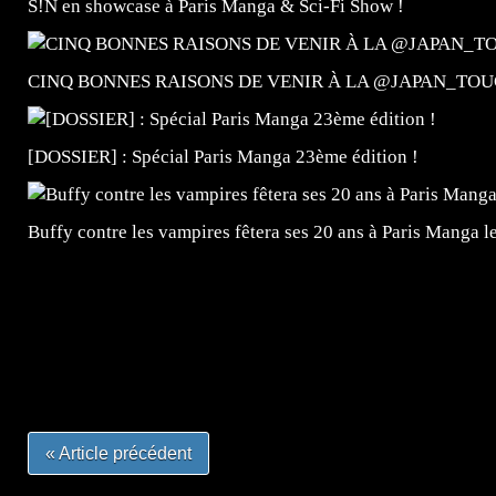
S!N en showcase à Paris Manga & Sci-Fi Show !
CINQ BONNES RAISONS DE VENIR À LA @JAPAN_TOU
[DOSSIER] : Spécial Paris Manga 23ème édition !
Buffy contre les vampires fêtera ses 20 ans à Paris Manga le
=Insta : @lyagamii = #jeuxvideo #jeuxvideos #mangafr
#mangafrance #dessinmanga #lecturemanga #animefrance
#mangalivre #dessinmanga #dansmamangatheque #lafrenc
#otakufr #dessinmanga #pokemonfrance #cosplayfrance 
« Article précédent