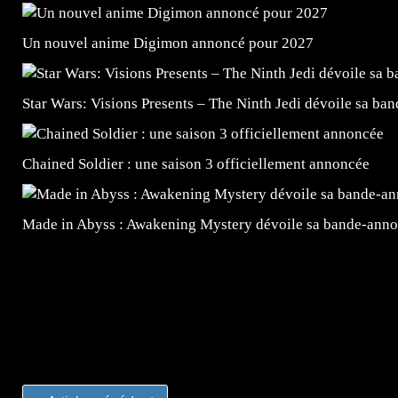
Un nouvel anime Digimon annoncé pour 2027
Star Wars: Visions Presents – The Ninth Jedi dévoile sa ba
Chained Soldier : une saison 3 officiellement annoncée
Made in Abyss : Awakening Mystery dévoile sa bande-ann
=Insta : @lyagamii = #jeuxvideo #jeuxvideos #mangafr
#mangafrance #dessinmanga #lecturemanga #animefrance
#mangalivre #dessinmanga #dansmamangatheque #lafrenc
#otakufr #dessinmanga #pokemonfrance #cosplayfrance 